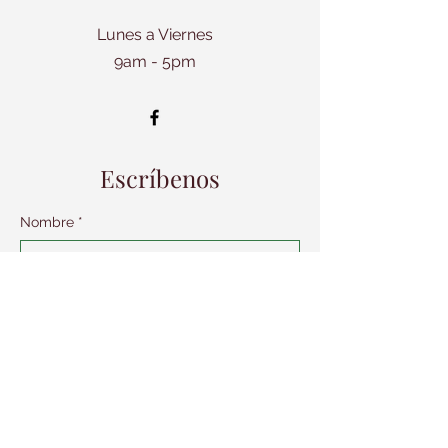
Lunes a Viernes
9am - 5pm
Escríbenos
Nombre
*
Correo electrónico
*
Asunto
Déjanos un mensaje...
*