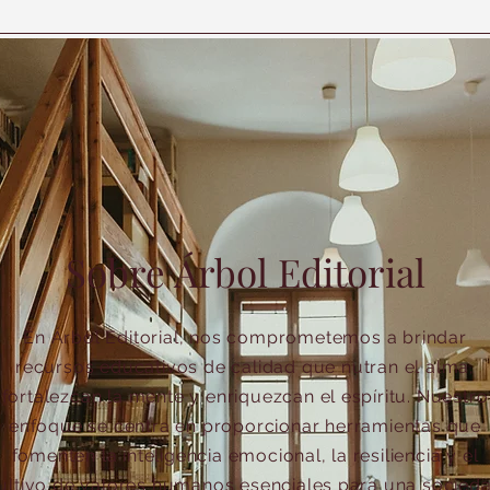
Sobre Árbol Editorial
En Árbol Editorial, nos comprometemos a brindar
recursos educativos de calidad que nutran el alma,
fortalezcan la mente y enriquezcan el espíritu. Nuestro
enfoque se centra en proporcionar herramientas que
fomenten la inteligencia emocional, la resiliencia y el
ultivo de valores humanos esenciales para una socied